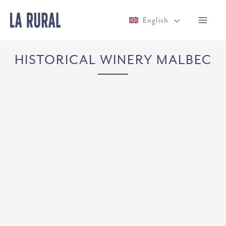
Skip
English
to
content
HISTORICAL WINERY MALBEC