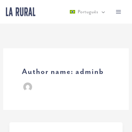
Ir
Português
para
o
conteúdo
Author name: adminb